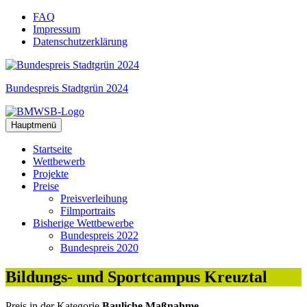
Zum
FAQ
Inhalt
Impressum
springen
Datenschutzerklärung
Bundespreis Stadtgrün 2024
Hauptmenü
Startseite
Wettbewerb
Projekte
Preise
Preisverleihung
Filmportraits
Bisherige Wettbewerbe
Bundespreis 2022
Bundespreis 2020
Bildungs- und Sportcampus Kreuztal
Preis
in der Kategorie
Bauliche Maßnahme