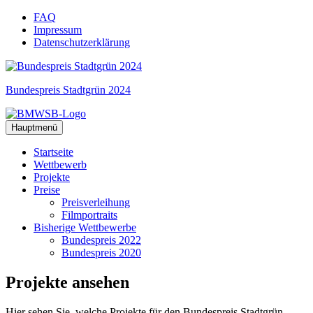
Zum
FAQ
Inhalt
Impressum
springen
Datenschutzerklärung
Bundespreis Stadtgrün 2024
Hauptmenü
Startseite
Wettbewerb
Projekte
Preise
Preisverleihung
Filmportraits
Bisherige Wettbewerbe
Bundespreis 2022
Bundespreis 2020
Projekte
ansehen
Hier sehen Sie, welche Projekte für den Bundespreis Stadtgrün