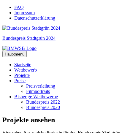
Zum
FAQ
Inhalt
Impressum
springen
Datenschutzerklärung
Bundespreis Stadtgrün 2024
Hauptmenü
Startseite
Wettbewerb
Projekte
Preise
Preisverleihung
Filmportraits
Bisherige Wettbewerbe
Bundespreis 2022
Bundespreis 2020
Projekte
ansehen
Hier sehen Sie, welche Projekte für den Bundespreis Stadtgrün