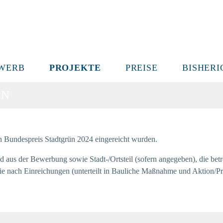
Zum
Inhalt
springen
WERB
PROJEKTE
PREISE
BISHER
EN
en Bundespreis Stadtgrün 2024 eingereicht wurden.
ild aus der Bewerbung sowie Stadt-/Ortsteil (sofern angegeben), die be
Sie nach Einreichungen (unterteilt in Bauliche Maßnahme und Aktion/