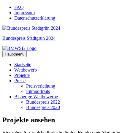
Zum
FAQ
Inhalt
Impressum
springen
Datenschutzerklärung
Bundespreis Stadtgrün 2024
Hauptmenü
Startseite
Wettbewerb
Projekte
Preise
Preisverleihung
Filmportraits
Bisherige Wettbewerbe
Bundespreis 2022
Bundespreis 2020
Projekte
ansehen
Hier sehen Sie, welche Projekte für den Bundespreis Stadtgrün