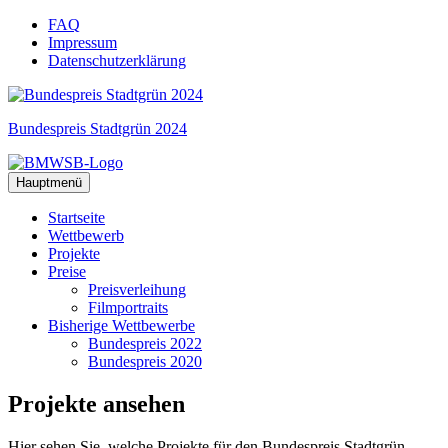
Zum
FAQ
Inhalt
Impressum
springen
Datenschutzerklärung
Bundespreis Stadtgrün 2024
Hauptmenü
Startseite
Wettbewerb
Projekte
Preise
Preisverleihung
Filmportraits
Bisherige Wettbewerbe
Bundespreis 2022
Bundespreis 2020
Projekte
ansehen
Hier sehen Sie, welche Projekte für den Bundespreis Stadtgrün