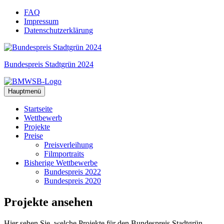
Zum
FAQ
Inhalt
Impressum
springen
Datenschutzerklärung
Bundespreis Stadtgrün 2024
Hauptmenü
Startseite
Wettbewerb
Projekte
Preise
Preisverleihung
Filmportraits
Bisherige Wettbewerbe
Bundespreis 2022
Bundespreis 2020
Projekte
ansehen
Hier sehen Sie, welche Projekte für den Bundespreis Stadtgrün