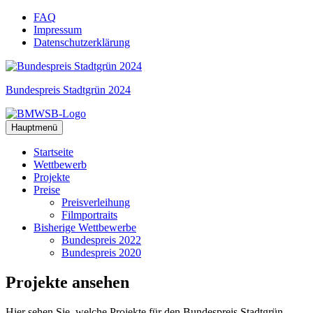
Zum
FAQ
Inhalt
Impressum
springen
Datenschutzerklärung
Bundespreis Stadtgrün 2024
Hauptmenü
Startseite
Wettbewerb
Projekte
Preise
Preisverleihung
Filmportraits
Bisherige Wettbewerbe
Bundespreis 2022
Bundespreis 2020
Projekte
ansehen
Hier sehen Sie, welche Projekte für den Bundespreis Stadtgrün