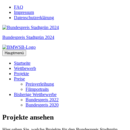
Zum
FAQ
Inhalt
Impressum
springen
Datenschutzerklärung
Bundespreis Stadtgrün 2024
Hauptmenü
Startseite
Wettbewerb
Projekte
Preise
Preisverleihung
Filmportraits
Bisherige Wettbewerbe
Bundespreis 2022
Bundespreis 2020
Projekte
ansehen
Hier sehen Sie, welche Projekte für den Bundespreis Stadtgrün