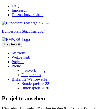
Zum
FAQ
Inhalt
Impressum
springen
Datenschutzerklärung
Bundespreis Stadtgrün 2024
Hauptmenü
Startseite
Wettbewerb
Projekte
Preise
Preisverleihung
Filmportraits
Bisherige Wettbewerbe
Bundespreis 2022
Bundespreis 2020
Projekte
ansehen
Hier sehen Sie, welche Projekte für den Bundespreis Stadtgrün