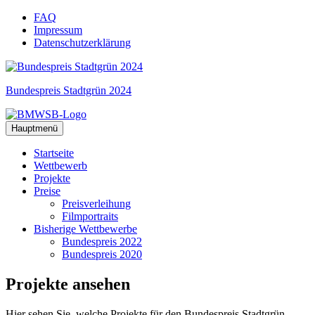
Zum
FAQ
Inhalt
Impressum
springen
Datenschutzerklärung
Bundespreis Stadtgrün 2024
Hauptmenü
Startseite
Wettbewerb
Projekte
Preise
Preisverleihung
Filmportraits
Bisherige Wettbewerbe
Bundespreis 2022
Bundespreis 2020
Projekte
ansehen
Hier sehen Sie, welche Projekte für den Bundespreis Stadtgrün